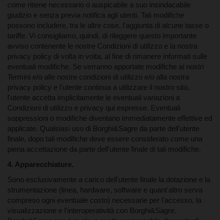
come ritiene necessario o auspicabile a suo insindacabile
giudizio e senza previa notifica agli utenti. Tali modifiche
possono includere, tra le altre cose, l'aggiunta di alcune tasse o
tariffe. Vi consigliamo, quindi, di rileggere questo importante
avviso contenente le nostre Condizioni di utilizzo e la nostra
privacy policy di volta in volta, al fine di rimanere informati sulle
eventuali modifiche. Se verranno apportate modifiche ai nostri
Termini e/o alle nostre condizioni di utilizzo e/o alla nostra
privacy policy e l'utente continua a utilizzare il nostro sito,
I TERMINI DI UTILIZZO
l'utente accetta implicitamente le eventuali variazioni a
Condizioni di utilizzo e privacy qui espresse. Eventuali
soppressioni o modifiche diventano immediatamente effettive ed
1. Definizioni.
applicate. Qualsiasi uso di Borghi&Sagre da parte dell'utente
finale, dopo tali modifiche deve essere considerato come una
piena accettazione da parte dell'utente finale di tali modifiche.
4. Apparecchiature.
2. Generale.
Sono esclusivamente a carico dell'utente finale la dotazione e la
strumentazione (linea, hardware, software e quant'altro serva
compreso ogni eventuale costo) necessarie per l'accesso, la
visualizzazione e l'interoperatività con Borghi&Sagre.