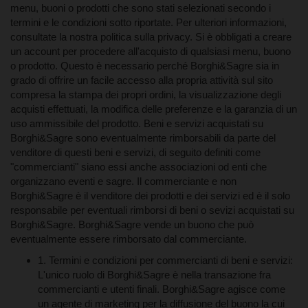
buono medesimo: non potrà essere utilizzato, per esempio, per
menu, buoni o prodotti che sono stati selezionati secondo i
eventuali spese di trasporto.
termini e le condizioni sotto riportate. Per ulteriori informazioni,
2. Termini e condizioni supplementari per tutti i prodotti
consultate la nostra politica sulla privacy. Si è obbligati a creare
Borghi&Sagre : Tutti i buoni stampati dal sito Borghi&Sagre o di
un account per procedere all'acquisto di qualsiasi menu, buono
qualsiasi sito web collegato, sono dei buoni che vengono offerti
o prodotto. Questo è necessario perché Borghi&Sagre sia in
ai clienti al loro valore nominale e sono soggetti ai termini e alle
condizioni di Borghi&Sagre e dei commercianti responsabili in
grado di offrire un facile accesso alla propria attività sul sito
toto dell'offerta. Il commerciante è il venditore dei beni o dei
compresa la stampa dei propri ordini, la visualizzazione degli
servizi che si acquistano. Il titolare e l'emittente di un buono è il
acquisti effettuati, la modifica delle preferenze e la garanzia di un
commerciante, che può agire in tutti i settori del mercato:
uso ammissibile del prodotto. Beni e servizi acquistati su
ristoratore, albergatore, sagre, fornitore di servizi, gestori di
Borghi&Sagre sono eventualmente rimborsabili da parte del
teatro, Spa, eventi sportivi, musei, concerti etc. Quale titolare ed
venditore di questi beni e servizi, di seguito definiti come
emittente del buono, il commerciante deve essere pienamente
responsabile di ogni e di tutte le eventuali lesioni, malattie,
"commercianti" siano essi anche associazioni od enti che
danni, reclami, responsabilità e costi subiti da o nei confronti di
organizzano eventi e sagre. Il commerciante e non
un cliente, causati in tutto o in parte dal prodotto, dal servizio,
Borghi&Sagre è il venditore dei prodotti e dei servizi ed è il solo
dall'attività del commerciante, così come per qualsiasi
responsabile per eventuali rimborsi di beni o sevizi acquistati su
responsabilità derivante dalla proprietà del buono. Ogni tipo di
Borghi&Sagre. Borghi&Sagre vende un buono che può
buono è, previo accordo con il commerciante, rimborsabile e non
eventualmente essere rimborsato dal commerciante.
può essere riscattato in modo incrementale. Secondo le leggi
delle rispettive nazioni in cui il buono è stato acquistato e in cui
1. Termini e condizioni per commercianti di beni e servizi:
è previsto l'utilizzo del buono, il commerciante è responsabile
L'unico ruolo di Borghi&Sagre è nella transazione fra
per intero di quanto indicato sul buono ed è tenuto a garantire
commercianti e utenti finali. Borghi&Sagre agisce come
l'effettivo e completo utilizzo del buono secondo le condizioni
d'uso. Ogni inadempienza nei confronti di chi ha acquistato il
un agente di marketing per la diffusione del buono la cui