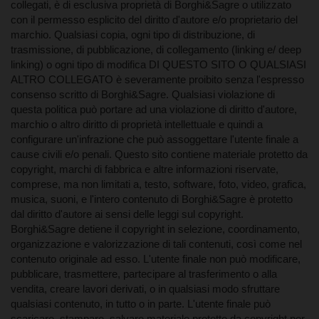
collegati, è di esclusiva proprietà di Borghi&Sagre o utilizzato
con il permesso esplicito del diritto d'autore e/o proprietario del
marchio. Qualsiasi copia, ogni tipo di distribuzione, di
trasmissione, di pubblicazione, di collegamento (linking e/ deep
linking) o ogni tipo di modifica DI QUESTO SITO O QUALSIASI
ALTRO COLLEGATO è severamente proibito senza l'espresso
consenso scritto di Borghi&Sagre. Qualsiasi violazione di
questa politica può portare ad una violazione di diritto d'autore,
marchio o altro diritto di proprietà intellettuale e quindi a
configurare un'infrazione che può assoggettare l'utente finale a
cause civili e/o penali. Questo sito contiene materiale protetto da
copyright, marchi di fabbrica e altre informazioni riservate,
comprese, ma non limitati a, testo, software, foto, video, grafica,
musica, suoni, e l'intero contenuto di Borghi&Sagre è protetto
dal diritto d'autore ai sensi delle leggi sul copyright.
Borghi&Sagre detiene il copyright in selezione, coordinamento,
organizzazione e valorizzazione di tali contenuti, così come nel
contenuto originale ad esso. L'utente finale non può modificare,
pubblicare, trasmettere, partecipare al trasferimento o alla
vendita, creare lavori derivati, o in qualsiasi modo sfruttare
qualsiasi contenuto, in tutto o in parte. L'utente finale può
scaricare, stampare, salvare materiale protetto da copyright per