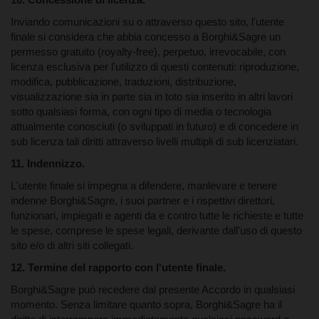
Inviando comunicazioni su o attraverso questo sito, l'utente
finale si considera che abbia concesso a Borghi&Sagre un
permesso gratuito (royalty-free), perpetuo, irrevocabile, con
licenza esclusiva per l'utilizzo di questi contenuti: riproduzione,
12. Termine del rapporto con l'utente finale.
modifica, pubblicazione, traduzioni, distribuzione,
visualizzazione sia in parte sia in toto sia inserito in altri lavori
sotto qualsiasi forma, con ogni tipo di media o tecnologia
attualmente conosciuti (o sviluppati in futuro) e di concedere in
sub licenza tali diritti attraverso livelli multipli di sub licenziatari.
11. Indennizzo.
L'utente finale si impegna a difendere, manlevare e tenere
13. Marchi.
indenne Borghi&Sagre, i suoi partner e i rispettivi direttori,
funzionari, impiegati e agenti da e contro tutte le richieste e tutte
le spese, comprese le spese legali, derivante dall'uso di questo
sito e/o di altri siti collegati.
12. Termine del rapporto con l'utente finale.
14. Contenuto di terze parti.
Borghi&Sagre può recedere dal presente Accordo in qualsiasi
momento. Senza limitare quanto sopra, Borghi&Sagre ha il