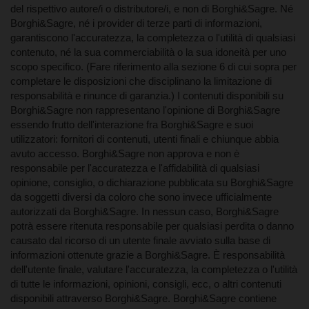
del rispettivo autore/i o distributore/i, e non di Borghi&Sagre. Né
Borghi&Sagre, né i provider di terze parti di informazioni,
garantiscono l'accuratezza, la completezza o l'utilità di qualsiasi
contenuto, né la sua commerciabilità o la sua idoneità per uno
scopo specifico. (Fare riferimento alla sezione 6 di cui sopra per
completare le disposizioni che disciplinano la limitazione di
responsabilità e rinunce di garanzia.) I contenuti disponibili su
Borghi&Sagre non rappresentano l'opinione di Borghi&Sagre
essendo frutto dell'interazione fra Borghi&Sagre e suoi
utilizzatori: fornitori di contenuti, utenti finali e chiunque abbia
avuto accesso. Borghi&Sagre non approva e non è
15. Varie.
responsabile per l'accuratezza e l'affidabilità di qualsiasi
opinione, consiglio, o dichiarazione pubblicata su Borghi&Sagre
da soggetti diversi da coloro che sono invece ufficialmente
autorizzati da Borghi&Sagre. In nessun caso, Borghi&Sagre
potrà essere ritenuta responsabile per qualsiasi perdita o danno
causato dal ricorso di un utente finale avviato sulla base di
informazioni ottenute grazie a Borghi&Sagre. È responsabilità
dell'utente finale, valutare l'accuratezza, la completezza o l'utilità
di tutte le informazioni, opinioni, consigli, ecc, o altri contenuti
disponibili attraverso Borghi&Sagre. Borghi&Sagre contiene