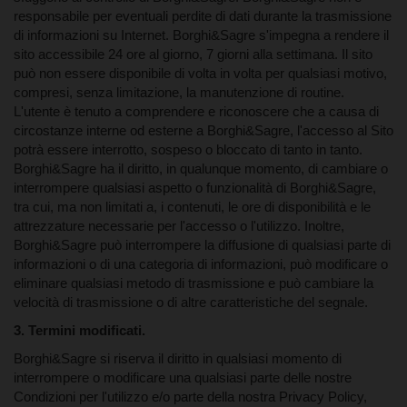
responsabile per eventuali perdite di dati durante la trasmissione
di informazioni su Internet. Borghi&Sagre s'impegna a rendere il
sito accessibile 24 ore al giorno, 7 giorni alla settimana. Il sito
può non essere disponibile di volta in volta per qualsiasi motivo,
compresi, senza limitazione, la manutenzione di routine.
L'utente è tenuto a comprendere e riconoscere che a causa di
circostanze interne od esterne a Borghi&Sagre, l'accesso al Sito
potrà essere interrotto, sospeso o bloccato di tanto in tanto.
Borghi&Sagre ha il diritto, in qualunque momento, di cambiare o
interrompere qualsiasi aspetto o funzionalità di Borghi&Sagre,
tra cui, ma non limitati a, i contenuti, le ore di disponibilità e le
attrezzature necessarie per l'accesso o l'utilizzo. Inoltre,
Borghi&Sagre può interrompere la diffusione di qualsiasi parte di
informazioni o di una categoria di informazioni, può modificare o
ACCETTAZIONE DEI TERMINI E DELLE
eliminare qualsiasi metodo di trasmissione e può cambiare la
CONDIZIONI
velocità di trasmissione o di altre caratteristiche del segnale.
3. Termini modificati.
Borghi&Sagre si riserva il diritto in qualsiasi momento di
interrompere o modificare una qualsiasi parte delle nostre
Condizioni per l'utilizzo e/o parte della nostra Privacy Policy,