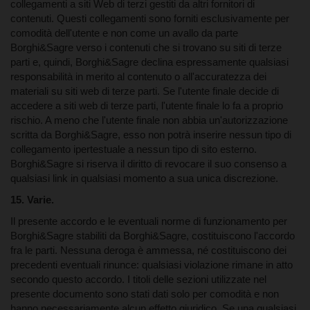
collegamenti a siti Web di terzi gestiti da altri fornitori di
contenuti. Questi collegamenti sono forniti esclusivamente per
comodità dell'utente e non come un avallo da parte
Borghi&Sagre verso i contenuti che si trovano su siti di terze
parti e, quindi, Borghi&Sagre declina espressamente qualsiasi
responsabilità in merito al contenuto o all'accuratezza dei
materiali su siti web di terze parti. Se l'utente finale decide di
accedere a siti web di terze parti, l'utente finale lo fa a proprio
rischio. A meno che l'utente finale non abbia un'autorizzazione
scritta da Borghi&Sagre, esso non potrà inserire nessun tipo di
collegamento ipertestuale a nessun tipo di sito esterno.
II. CONDIZIONI DI VENDITA
Borghi&Sagre si riserva il diritto di revocare il suo consenso a
qualsiasi link in qualsiasi momento a sua unica discrezione.
15. Varie.
Il presente accordo e le eventuali norme di funzionamento per
Borghi&Sagre stabiliti da Borghi&Sagre, costituiscono l'accordo
fra le parti. Nessuna deroga è ammessa, né costituiscono dei
precedenti eventuali rinunce: qualsiasi violazione rimane in atto
secondo questo accordo. I titoli delle sezioni utilizzate nel
presente documento sono stati dati solo per comodità e non
hanno necessariamente alcun effetto giuridico. Se una qualsiasi