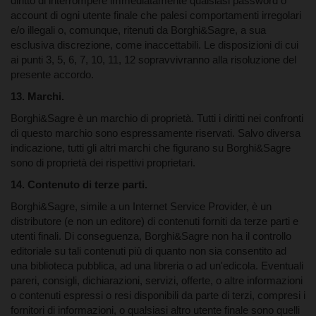
diritto di interrompere immediatamente qualsiasi password o
account di ogni utente finale che palesi comportamenti irregolari
e/o illegali o, comunque, ritenuti da Borghi&Sagre, a sua
esclusiva discrezione, come inaccettabili. Le disposizioni di cui
ai punti 3, 5, 6, 7, 10, 11, 12 sopravvivranno alla risoluzione del
presente accordo.
13. Marchi.
Borghi&Sagre è un marchio di proprietà. Tutti i diritti nei confronti
di questo marchio sono espressamente riservati. Salvo diversa
indicazione, tutti gli altri marchi che figurano su Borghi&Sagre
sono di proprietà dei rispettivi proprietari.
14. Contenuto di terze parti.
Borghi&Sagre, simile a un Internet Service Provider, è un
distributore (e non un editore) di contenuti forniti da terze parti e
utenti finali. Di conseguenza, Borghi&Sagre non ha il controllo
editoriale su tali contenuti più di quanto non sia consentito ad
una biblioteca pubblica, ad una libreria o ad un'edicola. Eventuali
pareri, consigli, dichiarazioni, servizi, offerte, o altre informazioni
o contenuti espressi o resi disponibili da parte di terzi, compresi i
fornitori di informazioni, o qualsiasi altro utente finale sono quelli