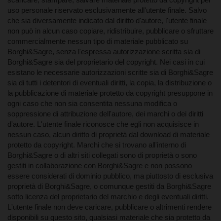
uso personale riservato esclusivamente all'utente finale. Salvo
che sia diversamente indicato dal diritto d'autore, l'utente finale
non può in alcun caso copiare, ridistribuire, pubblicare o sfruttare
commercialmente nessun tipo di materiale pubblicato su
Borghi&Sagre, senza l'espressa autorizzazione scritta sia di
Borghi&Sagre sia del proprietario del copyright. Nei casi in cui
6. Diritto d'autore e Marchi.
esistano le necessarie autorizzazioni scritte sia di Borghi&Sagre
sia di tutti i detentori di eventuali diritti, la copia, la distribuzione o
la pubblicazione di materiale protetto da copyright presuppone in
ogni caso che non sia consentita nessuna modifica o
soppressione di attribuzione dell'autore, dei marchi o dei diritti
d'autore. L'utente finale riconosce che egli non acquisisce in
nessun caso, alcun diritto di proprietà dal download di materiale
protetto da copyright. Marchi che si trovano all'interno di
Borghi&Sagre o di altri siti collegati sono di proprietà o sono
gestiti in collaborazione con Borghi&Sagre e non possono
essere considerati di dominio pubblico, ma piuttosto di esclusiva
proprietà di Borghi&Sagre, o comunque gestiti da Borghi&Sagre
sotto licenza del proprietario del marchio e degli eventuali diritti.
L'utente finale non deve caricare, pubblicare o altrimenti rendere
disponibili su questo sito, qualsiasi materiale che sia protetto da