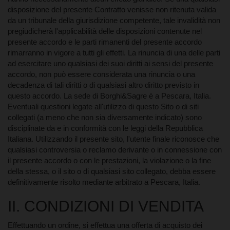
disposizione del presente Contratto venisse non ritenuta valida
da un tribunale della giurisdizione competente, tale invalidità non
pregiudicherà l'applicabilità delle disposizioni contenute nel
presente accordo e le parti rimanenti del presente accordo
rimarranno in vigore a tutti gli effetti. La rinuncia di una delle parti
1. Termini e condizioni per commercianti di beni e servizi:
ad esercitare uno qualsiasi dei suoi diritti ai sensi del presente
L'unico ruolo di Borghi&Sagre è nella transazione fra
accordo, non può essere considerata una rinuncia o una
commercianti e utenti finali. Borghi&Sagre agisce come un
decadenza di tali diritti o di qualsiasi altro diritto previsto in
agente di marketing per la diffusione del buono la cui validità e
condizioni sono regolate esclusivamente dal commerciante:
questo accordo. La sede di Borghi&Sagre è a Pescara, Italia.
Borghi&Sagre non ha nessun ruolo sulla natura del buono che è
Eventuali questioni legate all'utilizzo di questo Sito o di siti
esclusivamente di competenza del commerciante. L'uso e le
collegati (a meno che non sia diversamente indicato) sono
limitazioni dei buoni è determinata dai commercianti e devono
disciplinate da e in conformità con le leggi della Repubblica
essere contenuti nel buono presentato da Borghi&Sagre. È a
Italiana. Utilizzando il presente sito, l'utente finale riconosce che
discrezione del commerciante l'eventuale abbinamento del buono
qualsiasi controversia o reclamo derivante o in connessione con
presentato su Borghi&Sagre con altre iniziative promozionali in
corso. Né il commerciante, né Borghi&Sagre possono essere
il presente accordo o con le prestazioni, la violazione o la fine
ritenuti responsabili della perdita o del furto del buono. La
della stessa, o il sito o di qualsiasi sito collegato, debba essere
riproduzione, la vendita o il commercio di qualsiasi buono
definitivamente risolto mediante arbitrato a Pescara, Italia.
acquistato tramite Borghi&Sagre sono vietati a meno che non
siano espressamente concessi. Il buono scade alla data
II. CONDIZIONI DI VENDITA
indicata. Nessun riscatto sarà possibile oltre la data di
scadenza. Il buono acquistato su Borghi&Sagre può essere
utilizzato soltanto per beni o servizi espressamente indicati sul
Effettuando un ordine, si effettua una offerta di acquisto dei