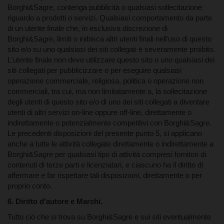
Borghi&Sagre, contenga pubblicità o qualsiasi sollecitazione
riguardo a prodotti o servizi. Qualsiasi comportamento da parte
di un utente finale che, in esclusiva discrezione di
Borghi&Sagre, limiti o inibisca altri utenti finali nell'uso di questo
sito e/o su uno qualsiasi dei siti collegati è severamente proibito.
L'utente finale non deve utilizzare questo sito o uno qualsiasi dei
siti collegati per pubblicizzare o per eseguire qualsiasi
operazione commerciale, religiosa, politica o operazione non
commerciali, tra cui, ma non limitatamente a, la sollecitazione
degli utenti di questo sito e/o di uno dei siti collegati a diventare
utenti di altri servizi on-line oppure off-line, direttamente o
indirettamente o potenzialmente competitivi con Borghi&Sagre.
Le precedenti disposizioni del presente punto 5, si applicano
4. Apparecchiature.
anche a tutte le attività collegate direttamente o indirettamente a
Borghi&Sagre per qualsiasi tipo di attività compresi fornitori di
contenuti di terze parti e licenziatari, e ciascuno ha il diritto di
affermare e far rispettare tali disposizioni, direttamente o per
proprio conto.
6. Diritto d'autore e Marchi.
5. Condotta utente finale.
Tutto ciò che si trova su Borghi&Sagre e sui siti eventualmente