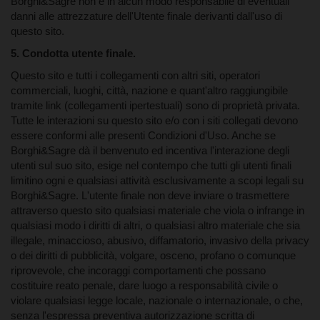
Borghi&Sagre non è in alcun modo responsabile di eventuali
danni alle attrezzature dell'Utente finale derivanti dall'uso di
questo sito.
5. Condotta utente finale.
Questo sito e tutti i collegamenti con altri siti, operatori
commerciali, luoghi, città, nazione e quant'altro raggiungibile
tramite link (collegamenti ipertestuali) sono di proprietà privata.
Tutte le interazioni su questo sito e/o con i siti collegati devono
essere conformi alle presenti Condizioni d'Uso. Anche se
Borghi&Sagre dà il benvenuto ed incentiva l'interazione degli
utenti sul suo sito, esige nel contempo che tutti gli utenti finali
limitino ogni e qualsiasi attività esclusivamente a scopi legali su
Borghi&Sagre. L'utente finale non deve inviare o trasmettere
attraverso questo sito qualsiasi materiale che viola o infrange in
qualsiasi modo i diritti di altri, o qualsiasi altro materiale che sia
illegale, minaccioso, abusivo, diffamatorio, invasivo della privacy
o dei diritti di pubblicità, volgare, osceno, profano o comunque
riprovevole, che incoraggi comportamenti che possano
3. Termini modificati.
costituire reato penale, dare luogo a responsabilità civile o
violare qualsiasi legge locale, nazionale o internazionale, o che,
senza l'espressa preventiva autorizzazione scritta di