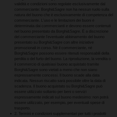
buono è sempre e in ogni caso imputabile al commerciante che
validità e condizioni sono regolate esclusivamente dal
si assume ogni tipo di onere derivante da eventuali disguidi di
commerciante: Borghi&Sagre non ha nessun ruolo sulla
ogni tipo derivanti o meno dalla sua volontà.
natura del buono che è esclusivamente di competenza del
commerciante. L'uso e le limitazioni dei buoni è
determinata dai commercianti e devono essere contenuti
nel buono presentato da Borghi&Sagre. È a discrezione
del commerciante l'eventuale abbinamento del buono
presentato su Borghi&Sagre con altre iniziative
promozionali in corso. Né il commerciante, né
Borghi&Sagre possono essere ritenuti responsabili della
perdita o del furto del buono. La riproduzione, la vendita o
il commercio di qualsiasi buono acquistato tramite
Borghi&Sagre sono vietati a meno che non siano
espressamente concessi. Il buono scade alla data
indicata. Nessun riscatto sarà possibile oltre la data di
scadenza. Il buono acquistato su Borghi&Sagre può
essere utilizzato soltanto per beni o servizi
espressamente indicati sul buono medesimo: non potrà
essere utilizzato, per esempio, per eventuali spese di
trasporto.
2. Termini e condizioni supplementari per tutti i prodotti