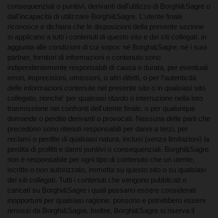
consequenziali o punitivi, derivanti dall'utilizzo di Borghi&Sagre o
dall'incapacità di utilizzare Borghi&Sagre. L'utente finale
riconosce e dichiara che le disposizioni della presente sezione
si applicano a tutti i contenuti di questo sito e dei siti collegati. in
aggiunta alle condizioni di cui sopra: né Borghi&Sagre, né i suoi
partner, fornitori di informazioni o contenuto sono
indipendentemente responsabili di causa o durata, per eventuali
errori, imprecisioni, omissioni, o altri difetti, o per l’autenticità
delle informazioni contenute nel presente sito o in qualsiasi sito
collegato, nonché' per qualsiasi ritardo o interruzione nella loro
trasmissione nei confronti dell'utente finale, o per qualunque
domande o perdite derivanti o provocati. Nessuna delle parti che
precedono sono ritenuti responsabili per danni a terzi, per
reclami o perdite di qualsiasi natura, inclusi (senza limitazioni) la
perdita di profitti e danni punitivi o consequenziali. Borghi&Sagre
non è responsabile per ogni tipo di contenuto che un utente,
iscritto o non autorizzato, immetta su questo sito o su qualsiasi
dei siti collegati. Tutti i contenuti che vengono pubblicati o
caricati su Borghi&Sagre i quali possano essere considerati
inopportuni per qualsiasi ragione, possono e potrebbero essere
rimossi da Borghi&Sagre. Inoltre, Borghi&Sagre si riserva il