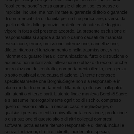
7. Assenza di garanzia; Limitazione di responsabilità.
"così come sono" senza garanzie di alcun tipo, espresse o
implicite, incluse, ma non limitate a, garanzie di titolo o garanzie
di commerciabilità o idoneità per un fine particolare, diverso da
quello dettato dalle garanzie implicite contenute dalle leggi in
vigore in forza del presente accordo. La presente esclusione di
responsabilità si applica a danni o danno causati da mancata
esecuzione, errore, omissione, interruzione, cancellazione,
difetto, ritardo nel funzionamento o nella trasmissione, virus
informatico, guasto linea di comunicazione, furto o distruzione o
accesso non autorizzato, alterazione o utilizzo di record, anche
per violazione del contratto, comportamento illecito, negligenza
o sotto qualsiasi altra causa di azione. L'utente riconosce
specificatamente che Borghi&Sagre non sia responsabile in
alcun modo di comportamenti diffamatori, offensivi o illegali di
altri utenti o di terze parti. L'utente finale manleva Borghi&Sagre
e si assume inderogabilmente ogni tipo di rischio, compreso
quello di lesioni o altro. In nessun caso Borghi&Sagre, o
qualsiasi persona o entità coinvolta nella creazione, produzione
o distribuzione di questo sito o di altri collegati compresi i
software, potrà essere ritenuto responsabile di danni, inclusi e
senza limitazioni, diretti e indiretti, incidentali e speciali,